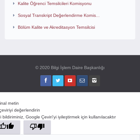
Kalite Öğrenci Temsilcileri Komisyonu
Sosyal Transkript Değerlendirme Komis...
Bölüm Kalite ve Akreditasyon Temsilcisi
© 2020 Bilgi İşlem Daire Başkanlığı
jinal metin
çeviriyi değerlendirin
 bildiriminiz, Google Çeviri'yi iyileştirmek için kullanılacaktır