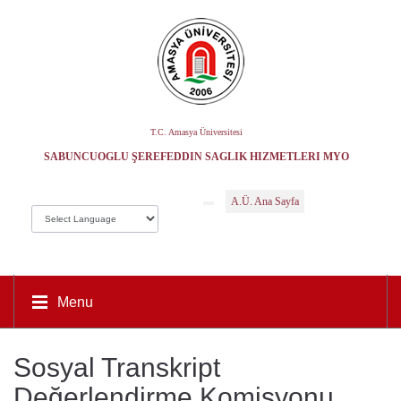
T.C. Amasya Üniversitesi
SABUNCUOĞLU ŞEREFEDDIN SAĞLIK HIZMETLERI MYO
A.Ü. Ana Sayfa
Menu
Sosyal Transkript
Değerlendirme Komisyonu